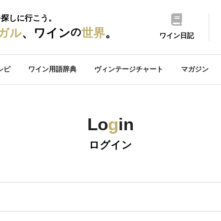
を探しに行こう。
の
ガル
、ワイン
世界
。
ワイン日記
シピ
ワイン用語辞典
ヴィンテージチャート
マガジン
Lo
g
in
ログイン