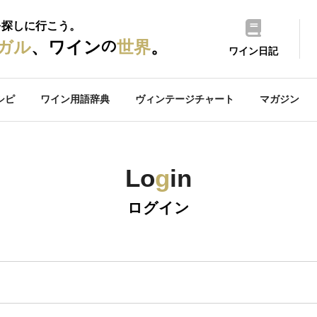
を探しに行こう。
の
ガル
、ワイン
世界
。
ワイン日記
シピ
ワイン用語辞典
ヴィンテージチャート
マガジン
Lo
g
in
ログイン