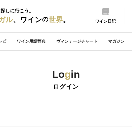
を探しに行こう。
の
ガル
、ワイン
世界
。
ワイン日記
シピ
ワイン用語辞典
ヴィンテージチャート
マガジン
Lo
g
in
ログイン