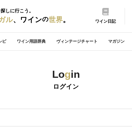
を探しに行こう。
の
ガル
、ワイン
世界
。
ワイン日記
シピ
ワイン用語辞典
ヴィンテージチャート
マガジン
Lo
g
in
ログイン