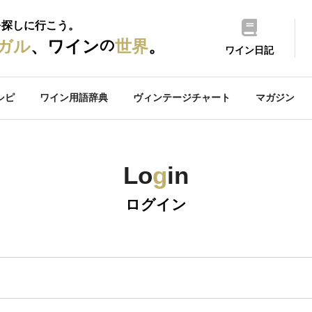
を探しに行こう。
の
ガル
、ワイン
世界
。
ワイン日記
シピ
ワイン用語辞典
ヴィンテージチャート
マガジン
Lo
g
in
ログイン