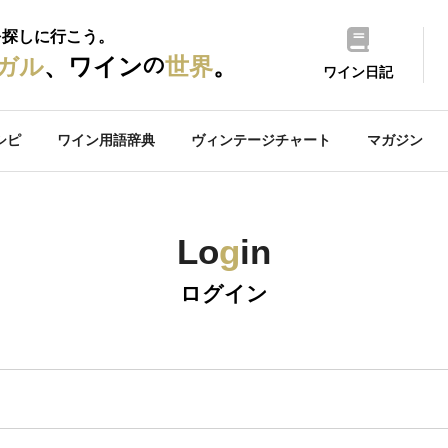
を探しに行こう。
の
ガル
、ワイン
世界
。
ワイン日記
シピ
ワイン用語辞典
ヴィンテージチャート
マガジン
Lo
g
in
ログイン