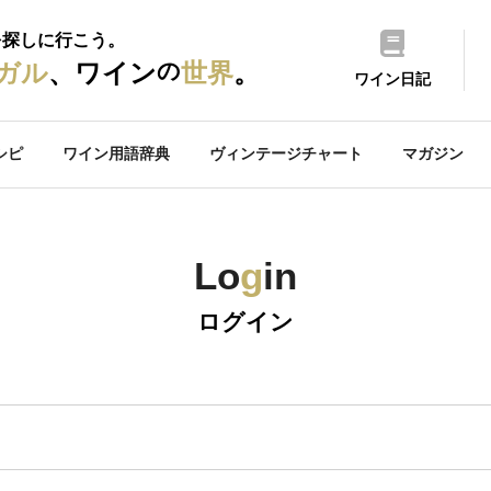
を探しに行こう。
の
ガル
、ワイン
世界
。
ワイン日記
シピ
ワイン用語辞典
ヴィンテージチャート
マガジン
Lo
g
in
ログイン