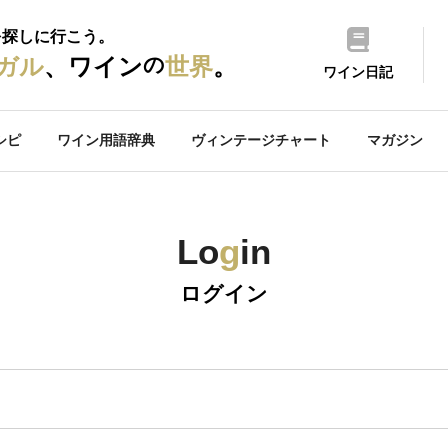
を探しに行こう。
の
ガル
、ワイン
世界
。
ワイン日記
シピ
ワイン用語辞典
ヴィンテージチャート
マガジン
Lo
g
in
ログイン