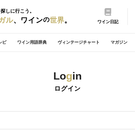
を探しに行こう。
の
ガル
、ワイン
世界
。
ワイン日記
シピ
ワイン用語辞典
ヴィンテージチャート
マガジン
Lo
g
in
ログイン