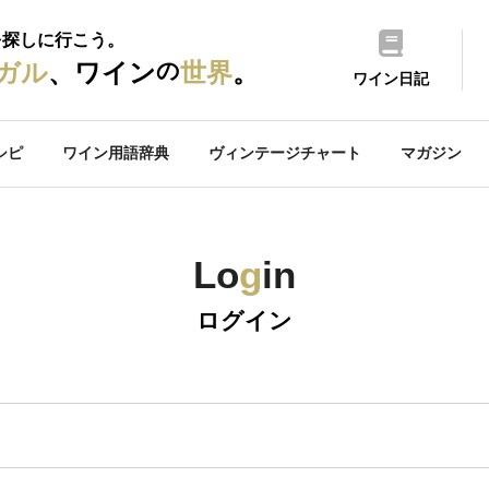
を探しに行こう。
の
ガル
、ワイン
世界
。
ワイン日記
シピ
ワイン用語辞典
ヴィンテージチャート
マガジン
Lo
g
in
ログイン