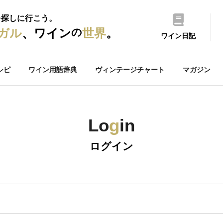
を探しに行こう。
の
ガル
、ワイン
世界
。
ワイン日記
シピ
ワイン用語辞典
ヴィンテージチャート
マガジン
Lo
g
in
ログイン