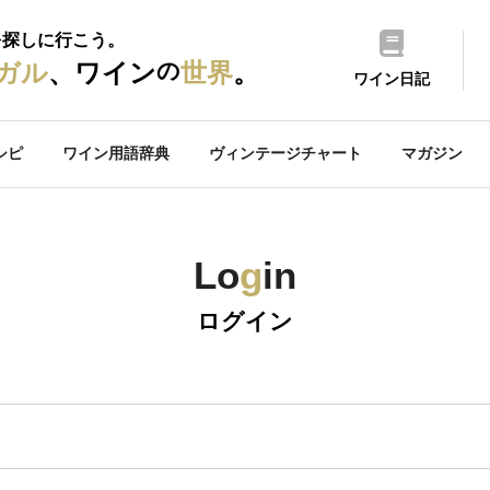
を探しに行こう。
の
ガル
、ワイン
世界
。
ワイン日記
シピ
ワイン用語辞典
ヴィンテージチャート
マガジン
Lo
g
in
ログイン