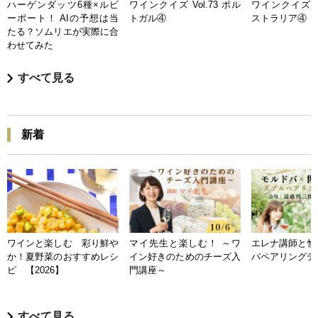
ハーゲンダッツ6種×ルビ
ワインクイズ Vol.73 ポル
ワインクイズ Vo
ーポート！ AIの予想は当
トガル④
ストラリア④
たる？ソムリエが実際に合
わせてみた
すべて見る
新着
ワインと楽しむ 彩り鮮や
マイ先生と楽しむ！ ～ワ
エレナ講師と愉
か！夏野菜のおすすめレシ
イン好きのためのチーズ入
バペアリングデ
ピ 【2026】
門講座～
すべて見る