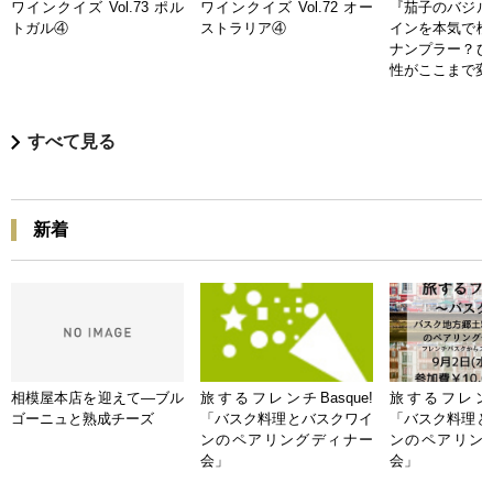
ワインクイズ Vol.73 ポル
ワインクイズ Vol.72 オー
『茄子のバジル
トガル④
ストラリア④
インを本気で検
ナンプラー？ひ
性がここまで変
すべて見る
新着
相模屋本店を迎えて―ブル
旅するフレンチBasque!
旅するフレンチB
ゴーニュと熟成チーズ
「バスク料理とバスクワイ
「バスク料理と
ンのペアリングディナー
ンのペアリン
会」
会」