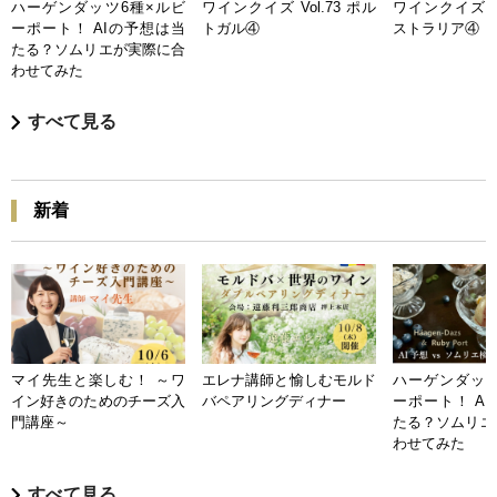
ハーゲンダッツ6種×ルビ
ワインクイズ Vol.73 ポル
ワインクイズ Vo
ーポート！ AIの予想は当
トガル④
ストラリア④
たる？ソムリエが実際に合
わせてみた
すべて見る
新着
マイ先生と楽しむ！ ～ワ
エレナ講師と愉しむモルド
ハーゲンダッツ
イン好きのためのチーズ入
バペアリングディナー
ーポート！ A
門講座～
たる？ソムリエ
わせてみた
すべて見る