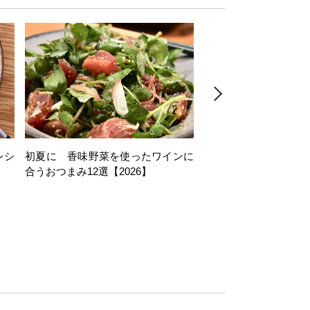
レシ
初夏に 香味野菜を使ったワインに
そら豆を使ったワイン
合うおつまみ12選【2026】
11選【2026】