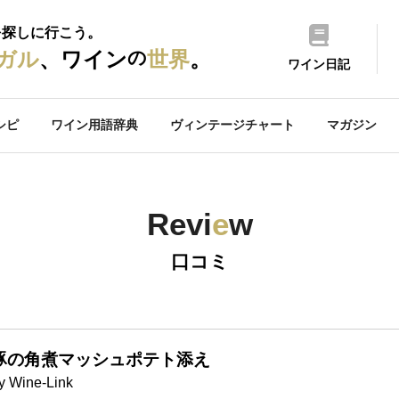
を探しに行こう。
の
ガル
、ワイン
世界
。
ワイン日記
シピ
ワイン用語辞典
ヴィンテージチャート
マガジン
Revi
e
w
口コミ
豚の角煮マッシュポテト添え
y Wine-Link