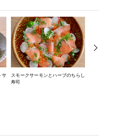
トサ
スモークサーモンとハーブのちらし
とうもろこしと枝豆の
寿司
ミン風味