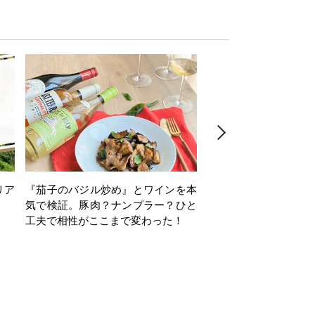
リア
『茄子のバジル炒め』とワインを本
ワインクイズ Vol.71
気で検証。豚肉？ナンプラー？ひと
工夫で相性がここまで変わった！