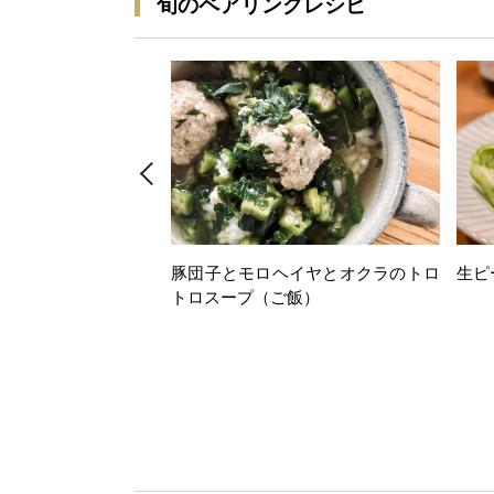
旬のペアリングレシピ
豚団子とモロヘイヤとオクラのトロ
生ピ
トロスープ（ご飯）