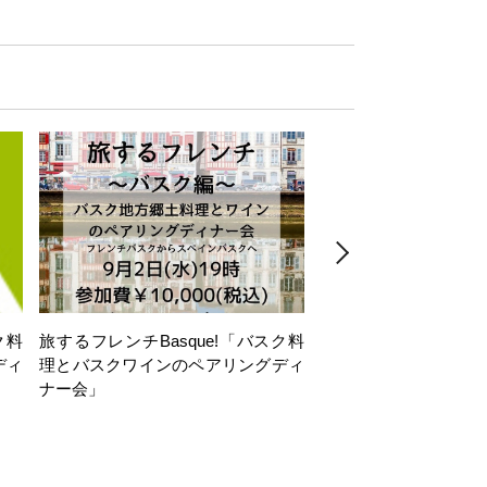
ク料
旅するフレンチBasque!「バスク料
絶景VINOMONDO
ディ
理とバスクワインのペアリングディ
リア「島ワイン」の誘
ナー会」
と、地中海の風とー