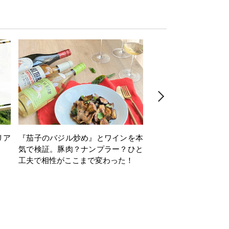
リア
『茄子のバジル炒め』とワインを本
ワインクイズ Vol.71
気で検証。豚肉？ナンプラー？ひと
工夫で相性がここまで変わった！