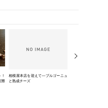
ト！
相模屋本店を迎えて―ブルゴーニュ
旅するフレンチBasq
実際
と熟成チーズ
理とバスクワインのペ
ナー会」