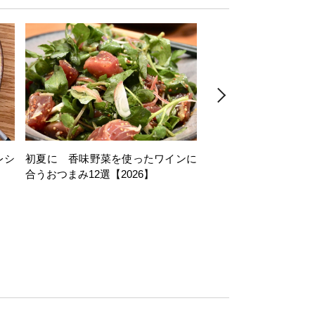
レシ
初夏に 香味野菜を使ったワインに
そら豆を使ったワイン
合うおつまみ12選【2026】
11選【2026】