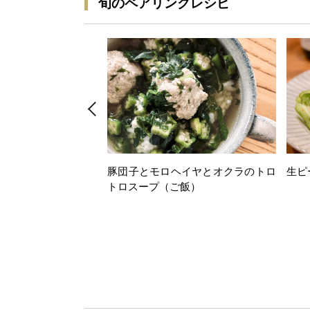
旬のペアリングレシピ
豚団子とモロヘイヤとオクラのトロ
生ピ
トロスープ（ご飯）