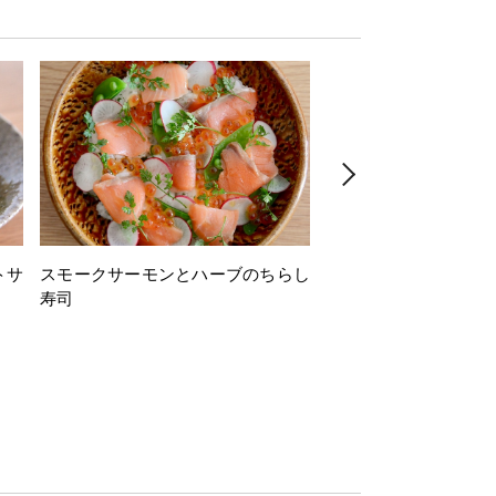
トサ
スモークサーモンとハーブのちらし
とうもろこしと枝豆の
寿司
ミン風味