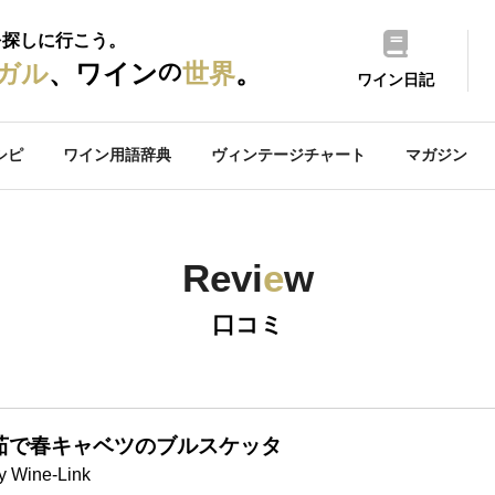
を探しに行こう。
の
ガル
、ワイン
世界
。
ワイン日記
シピ
ワイン用語辞典
ヴィンテージチャート
マガジン
Revi
e
w
口コミ
茹で春キャベツのブルスケッタ
y Wine-Link