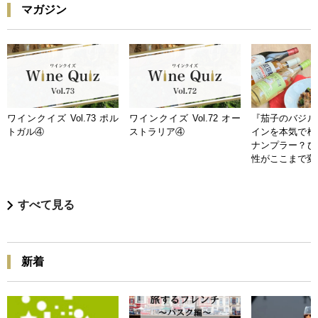
マガジン
ワインクイズ Vol.73 ポル
ワインクイズ Vol.72 オー
『茄子のバジル
トガル④
ストラリア④
インを本気で検
ナンプラー？ひ
性がここまで変
すべて見る
新着