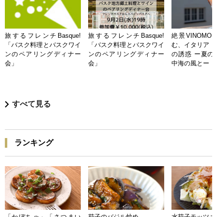
旅するフレンチBasque!
旅するフレンチBasque!
絶景VINOMO
「バスク料理とバスクワイ
「バスク料理とバスクワイ
む、イタリア「
ンのペアリングディナー
ンのペアリングディナー
の誘惑 ー夏の
会」
会」
中海の風とー
すべて見る
ランキング
「かぼちゃ」「さつまい
茄子のバジル炒め
水茄子モッツァ