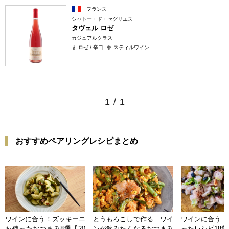
フランス
シャトー・ド・セグリエス
タヴェル ロゼ
カジュアルクラス
ロゼ / 辛口
スティルワイン
1
/
1
おすすめペアリングレシピまとめ
ワインに合う！ズッキーニ
とうもろこしで作る ワイ
ワインに合う 
を使ったおつまみ8選【20
ンが飲みたくなるおつまみ
ったレシピ18選【