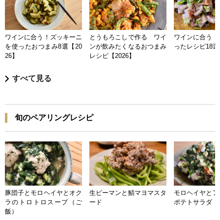
ワインに合う！ズッキーニ
とうもろこしで作る ワイ
ワインに合う 
を使ったおつまみ8選【20
ンが飲みたくなるおつまみ
ったレシピ18選【
26】
レシピ【2026】
すべて見る
旬のペアリングレシピ
豚団子とモロヘイヤとオク
生ピーマンと鯖マヨマスタ
モロヘイヤとア
ラのトロトロスープ（ご
ード
ポテトサラダ
飯）