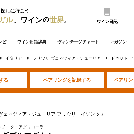
を探しに行こう。
の
ガル
、ワイン
世界
。
ワイン日記
シピ
ワイン用語辞典
ヴィンテージチャート
マガジン
イタリア
フリウリ ヴェネツィア・ジューリア
ドゥット・
する
ペアリングを
記録する
ペアリン
 ヴェネツィア・ジューリア フリウリ イソンツォ
ソチエタ・アグリコーラ