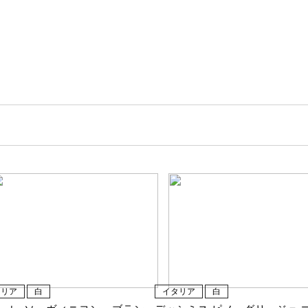
タリア
白
イタリア
白