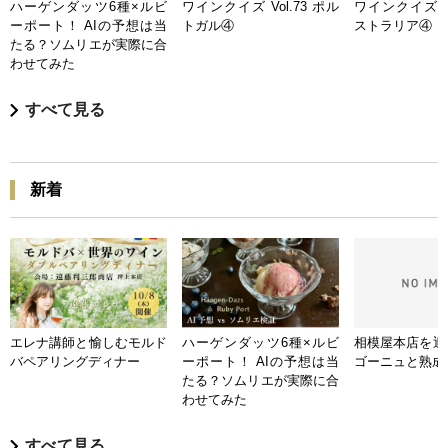
ハーゲンダッツ6種×ルビ
ワインクイズ Vol.73 ポル
ワインクイズ Vo
ーポート！ AIの予想は当
トガル④
ストラリア④
たる？ソムリエが実際に合
わせてみた
すべて見る
新着
エレナ講師と愉しむモルド
ハーゲンダッツ6種×ルビ
相模屋本店を迎
バペアリングディナー
ーポート！ AIの予想は当
ゴーニュと熟成
たる？ソムリエが実際に合
わせてみた
すべて見る