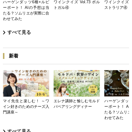
ハーゲンダッツ6種×ルビ
ワインクイズ Vol.73 ポル
ワインクイズ Vo
ーポート！ AIの予想は当
トガル④
ストラリア④
たる？ソムリエが実際に合
わせてみた
すべて見る
新着
マイ先生と楽しむ！ ～ワ
エレナ講師と愉しむモルド
ハーゲンダッツ
イン好きのためのチーズ入
バペアリングディナー
ーポート！ A
門講座～
たる？ソムリエ
わせてみた
すべて見る