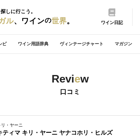
を探しに行こう。
の
ガル
、ワイン
世界
。
ワイン日記
シピ
ワイン用語辞典
ヴィンテージチャート
マガジン
Revi
e
w
口コミ
キリ・ヤーニ
キティマ キリ・ヤーニ ヤナコホリ・ヒルズ