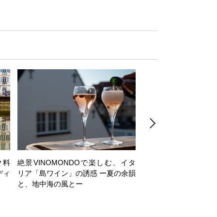
ク料
絶景VINOMONDOで楽しむ、イタ
【日帰り】岩井穂純講
ディ
リア「島ワイン」の誘惑 ー夏の余韻
ヶ岳西麓・注目ワイナ
と、地中海の風とー