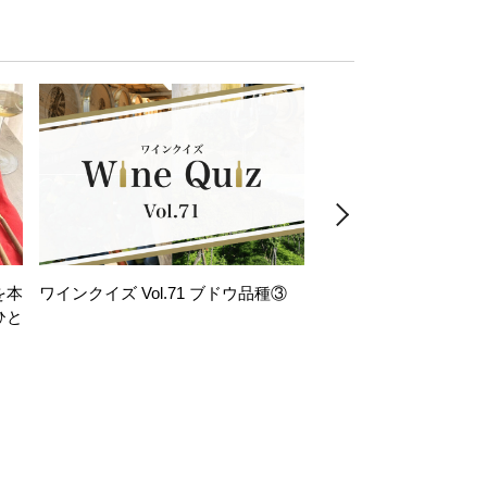
を本
ワインクイズ Vol.71 ブドウ品種③
レモンサワー好きな
ひと
い。「塩せんべい×辛
！
グ」のはじける果実味
お気軽ペアリング】