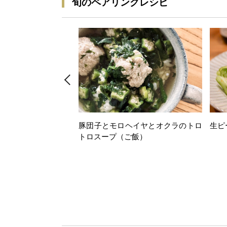
旬のペアリングレシピ
豚団子とモロヘイヤとオクラのトロ
生ピ
トロスープ（ご飯）