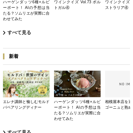
ハーゲンダッツ6種×ルビ
ワインクイズ Vol.73 ポル
ワインクイズ Vo
ーポート！ AIの予想は当
トガル④
ストラリア④
たる？ソムリエが実際に合
わせてみた
すべて見る
新着
エレナ講師と愉しむモルド
ハーゲンダッツ6種×ルビ
相模屋本店を迎
バペアリングディナー
ーポート！ AIの予想は当
ゴーニュと熟成
たる？ソムリエが実際に合
わせてみた
すべて見る