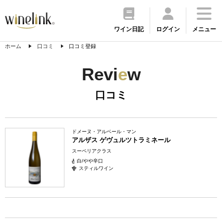
ワイン日記
ログイン
メニュー
ホーム
口コミ
口コミ登録
Revi
e
w
口コミ
ドメーヌ・アルベール・マン
アルザス ゲヴュルツトラミネール
スーペリアクラス
白/やや辛口
スティルワイン