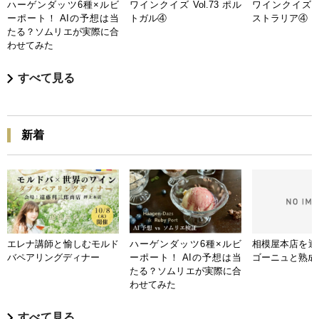
ハーゲンダッツ6種×ルビ
ワインクイズ Vol.73 ポル
ワインクイズ Vo
ーポート！ AIの予想は当
トガル④
ストラリア④
たる？ソムリエが実際に合
わせてみた
すべて見る
新着
エレナ講師と愉しむモルド
ハーゲンダッツ6種×ルビ
相模屋本店を迎
バペアリングディナー
ーポート！ AIの予想は当
ゴーニュと熟成
たる？ソムリエが実際に合
わせてみた
すべて見る