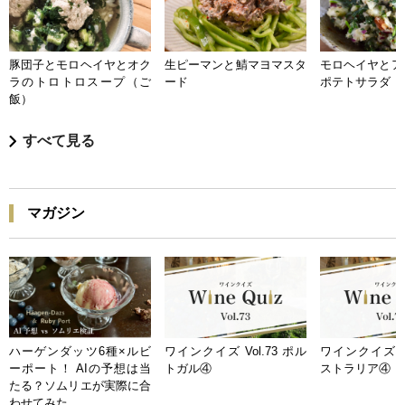
豚団子とモロヘイヤとオク
生ピーマンと鯖マヨマスタ
モロヘイヤとア
ラのトロトロスープ（ご
ード
ポテトサラダ
飯）
すべて見る
マガジン
ハーゲンダッツ6種×ルビ
ワインクイズ Vol.73 ポル
ワインクイズ Vo
ーポート！ AIの予想は当
トガル④
ストラリア④
たる？ソムリエが実際に合
わせてみた