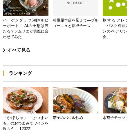
ハーゲンダッツ6種×ルビ
相模屋本店を迎えて―ブル
旅するフレンチB
ーポート！ AIの予想は当
ゴーニュと熟成チーズ
「バスク料理と
たる？ソムリエが実際に合
ンのペアリン
わせてみた
会」
すべて見る
ランキング
「かぼちゃ」「さつまい
茄子のバジル炒め
水茄子モッツァ
も」のおつまみでワインを
飲もう！【2022】