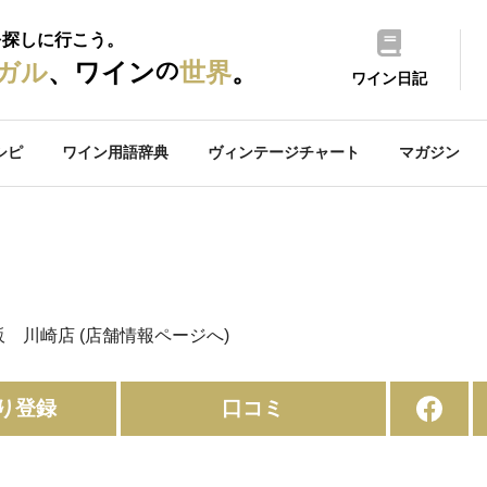
を探しに行こう。
の
ガル
、ワイン
世界
。
ワイン日記
シピ
ワイン用語辞典
ヴィンテージチャート
マガジン
販 川崎店
(店舗情報ページへ)
り登録
口コミ