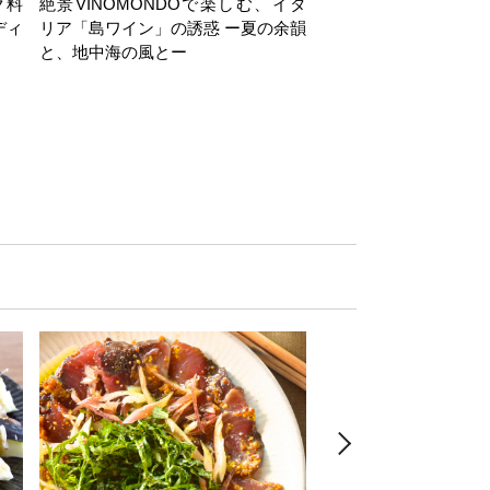
ク料
絶景VINOMONDOで楽しむ、イタ
【日帰り】岩井穂純講
ディ
リア「島ワイン」の誘惑 ー夏の余韻
ヶ岳西麓・注目ワイナ
と、地中海の風とー