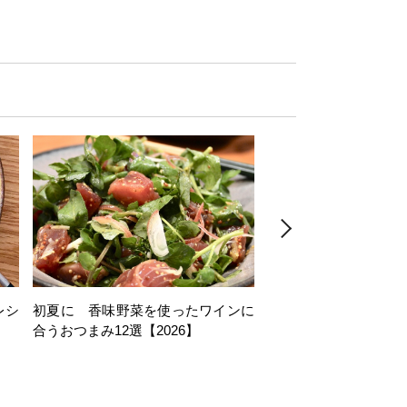
レシ
初夏に 香味野菜を使ったワインに
そら豆を使ったワイン
合うおつまみ12選【2026】
11選【2026】