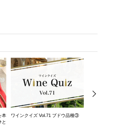
を本
ワインクイズ Vol.71 ブドウ品種③
レモンサワー好きな
ひと
い。「塩せんべい×辛
！
グ」のはじける果実味