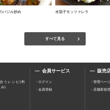
のバジル炒め
水茄子モッツァレラ
すべて見る
会員サービス
販売
合うレシピ(料
ログイン
管理ペー
み)
会員登録
店舗新規
ー