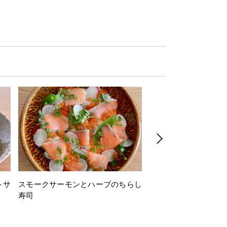
トサ
スモークサーモンとハーブのちらし
とうもろこしと枝豆の
寿司
ミン風味