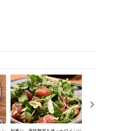
レシ
初夏に 香味野菜を使ったワインに
そら豆を使ったワイン