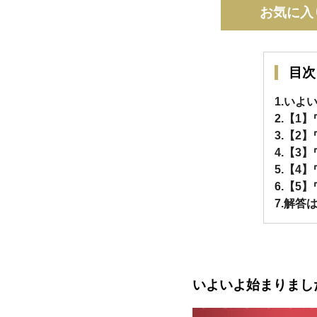
お気に入
目次
1.い
2.【1
3.【2
4.【3
5.【4
6.【
7.解答
いよいよ始まりまし