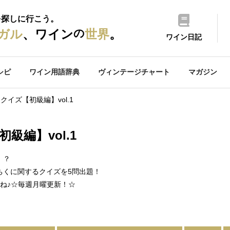
を探しに行こう。
の
ガル
、ワイン
世界
。
ワイン日記
シピ
ワイン用語辞典
ヴィンテージチャート
マガジン
クイズ【初級編】vol.1
級編】vol.1
！？
ちくに関するクイズを5問出題！
ね♪☆毎週月曜更新！☆