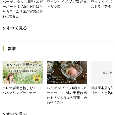
ハーゲンダッツ6種×ルビ
ワインクイズ Vol.73 ポル
ワインクイズ Vo
ーポート！ AIの予想は当
トガル④
ストラリア④
たる？ソムリエが実際に合
わせてみた
すべて見る
新着
エレナ講師と愉しむモルド
ハーゲンダッツ6種×ルビ
相模屋本店を迎
バペアリングディナー
ーポート！ AIの予想は当
ゴーニュと熟成
たる？ソムリエが実際に合
わせてみた
すべて見る