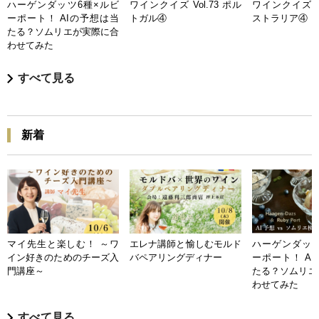
ハーゲンダッツ6種×ルビ
ワインクイズ Vol.73 ポル
ワインクイズ Vo
ーポート！ AIの予想は当
トガル④
ストラリア④
たる？ソムリエが実際に合
わせてみた
すべて見る
新着
マイ先生と楽しむ！ ～ワ
エレナ講師と愉しむモルド
ハーゲンダッツ
イン好きのためのチーズ入
バペアリングディナー
ーポート！ A
門講座～
たる？ソムリエ
わせてみた
すべて見る