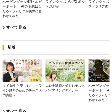
ハーゲンダッツ6種×ルビ
ワインクイズ Vol.73 ポル
ワインクイズ Vo
ーポート！ AIの予想は当
トガル④
ストラリア④
たる？ソムリエが実際に合
わせてみた
すべて見る
新着
マイ先生と楽しむ！ ～ワ
エレナ講師と愉しむモルド
ハーゲンダッツ
イン好きのためのチーズ入
バペアリングディナー
ーポート！ A
門講座～
たる？ソムリエ
わせてみた
すべて見る