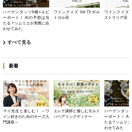
ハーゲンダッツ6種×ルビ
ワインクイズ Vol.73 ポル
ワインクイズ Vo
ーポート！ AIの予想は当
トガル④
ストラリア④
たる？ソムリエが実際に合
わせてみた
すべて見る
新着
マイ先生と楽しむ！ ～ワ
エレナ講師と愉しむモルド
ハーゲンダッツ
イン好きのためのチーズ入
バペアリングディナー
ーポート！ A
門講座～
たる？ソムリエ
わせてみた