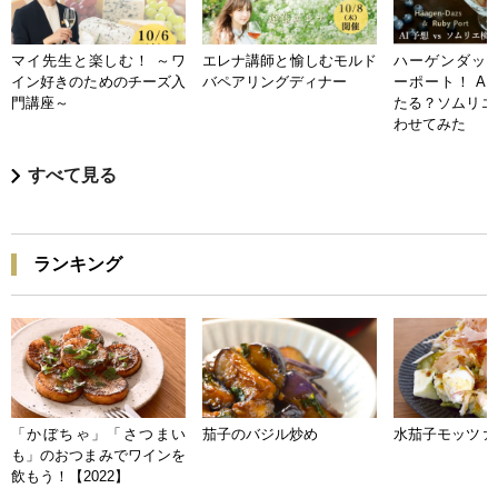
マイ先生と楽しむ！ ～ワ
エレナ講師と愉しむモルド
ハーゲンダッツ
イン好きのためのチーズ入
バペアリングディナー
ーポート！ A
門講座～
たる？ソムリエ
わせてみた
すべて見る
ランキング
「かぼちゃ」「さつまい
茄子のバジル炒め
水茄子モッツァ
も」のおつまみでワインを
飲もう！【2022】