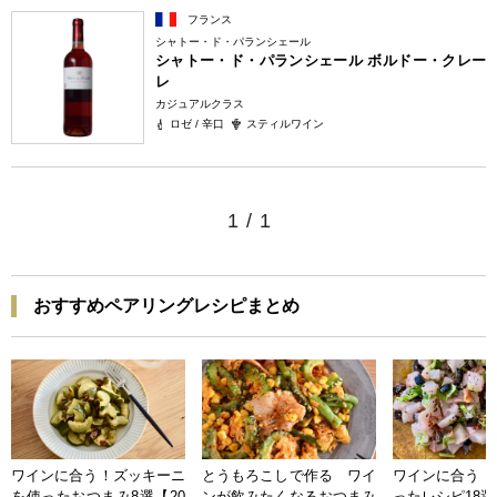
フランス
シャトー・ド・パランシェール
シャトー・ド・パランシェール ボルドー・クレー
レ
カジュアルクラス
ロゼ / 辛口
スティルワイン
1
/
1
おすすめペアリングレシピまとめ
ワインに合う！ズッキーニ
とうもろこしで作る ワイ
ワインに合う 
を使ったおつまみ8選【20
ンが飲みたくなるおつまみ
ったレシピ18選【