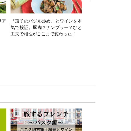
リア
『茄子のバジル炒め』とワインを本
ワインクイズ Vol.71
気で検証。豚肉？ナンプラー？ひと
工夫で相性がここまで変わった！