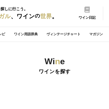
を探しに行こう。
の
ガル
、ワイン
世界
。
ワイン日記
シピ
ワイン用語辞典
ヴィンテージチャート
マガジン
Wi
n
e
ワインを探す