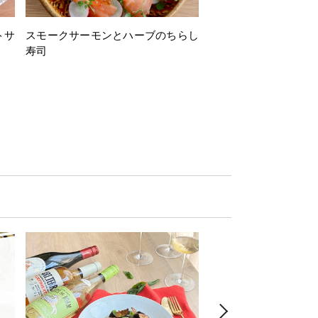
トサ
スモークサーモンとハーブのちらし
とうもろこしと枝豆の
寿司
ミン風味