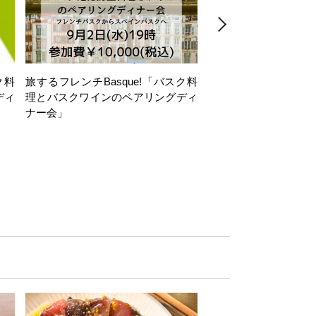
ク料
旅するフレンチBasque!「バスク料
絶景VINOMONDO
ディ
理とバスクワインのペアリングディ
リア「島ワイン」の誘
ナー会」
と、地中海の風とー