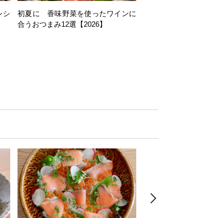
レシ
初夏に 香味野菜を使ったワインに
そら豆を使ったワイン
合うおつまみ12選【2026】
11選【2026】