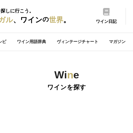
を探しに行こう。
の
ガル
、ワイン
世界
。
ワイン日記
シピ
ワイン用語辞典
ヴィンテージチャート
マガジン
Wi
n
e
ワインを探す