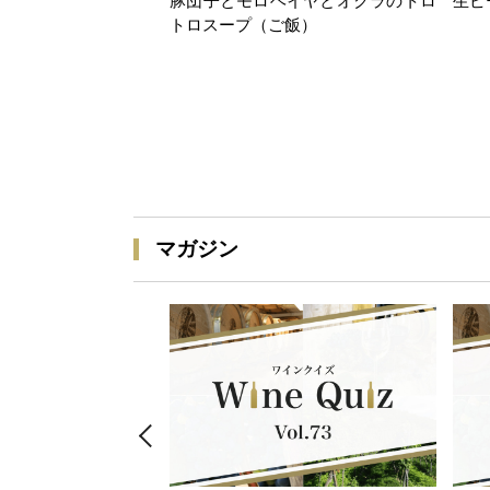
豚団子とモロヘイヤとオクラのトロ
生ピ
トロスープ（ご飯）
マガジン