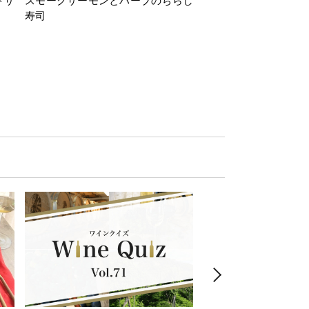
トサ
スモークサーモンとハーブのちらし
とうもろこしと枝豆の
寿司
ミン風味