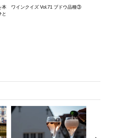
を本
ワインクイズ Vol.71 ブドウ品種③
レモンサワー好きな
ひと
い。「塩せんべい×辛
！
グ」のはじける果実味
お気軽ペアリング】