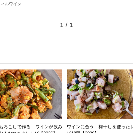
ティルワイン
1
/
1
もろこしで作る ワインが飲み
ワインに合う 梅干しを使った