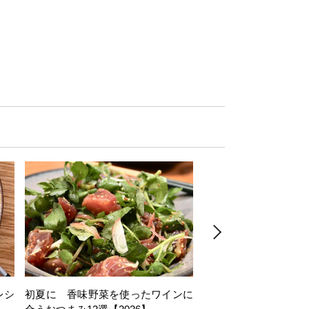
レシ
初夏に 香味野菜を使ったワインに
そら豆を使ったワイン