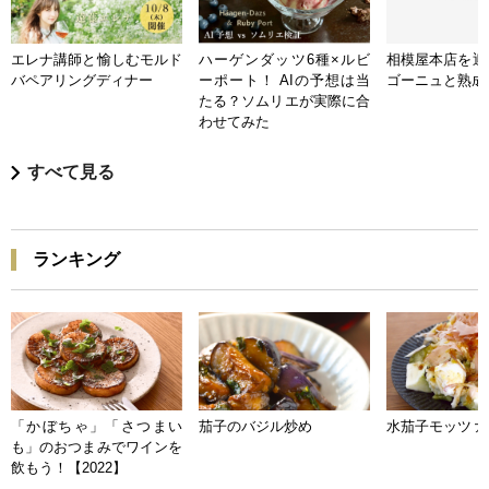
エレナ講師と愉しむモルド
ハーゲンダッツ6種×ルビ
相模屋本店を迎
バペアリングディナー
ーポート！ AIの予想は当
ゴーニュと熟成
たる？ソムリエが実際に合
わせてみた
すべて見る
ランキング
「かぼちゃ」「さつまい
茄子のバジル炒め
水茄子モッツァ
も」のおつまみでワインを
飲もう！【2022】