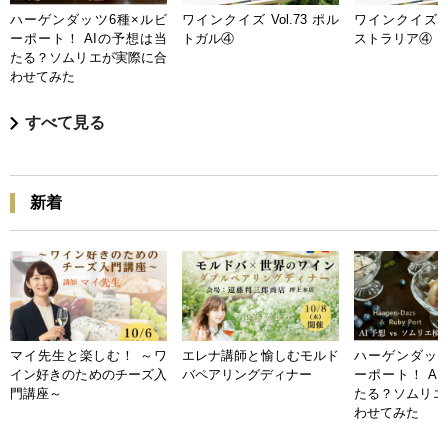
ハーゲンダッツ6種×ルビ
ワインクイズ Vol.73 ポル
ワインクイズ Vo
ーポート！ AIの予想は当
トガル④
ストラリア④
たる？ソムリエが実際に合
わせてみた
すべて見る
新着
マイ先生と楽しむ！ ～ワ
エレナ講師と愉しむモルド
ハーゲンダッツ
イン好きのためのチーズ入
バペアリングディナー
ーポート！ A
門講座～
たる？ソムリエ
わせてみた