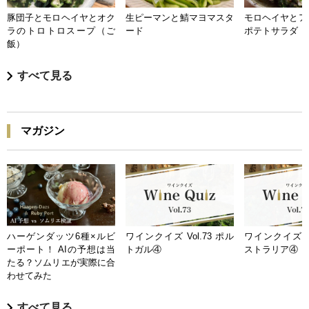
豚団子とモロヘイヤとオク
生ピーマンと鯖マヨマスタ
モロヘイヤとア
ラのトロトロスープ（ご
ード
ポテトサラダ
飯）
すべて見る
マガジン
ハーゲンダッツ6種×ルビ
ワインクイズ Vol.73 ポル
ワインクイズ Vo
ーポート！ AIの予想は当
トガル④
ストラリア④
たる？ソムリエが実際に合
わせてみた
すべて見る