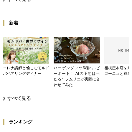
新着
エレナ講師と愉しむモルド
ハーゲンダッツ6種×ルビ
相模屋本店を迎
バペアリングディナー
ーポート！ AIの予想は当
ゴーニュと熟成
たる？ソムリエが実際に合
わせてみた
すべて見る
ランキング