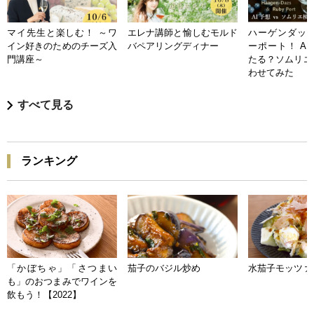
マイ先生と楽しむ！ ～ワ
エレナ講師と愉しむモルド
ハーゲンダッツ
イン好きのためのチーズ入
バペアリングディナー
ーポート！ A
門講座～
たる？ソムリエ
わせてみた
すべて見る
ランキング
「かぼちゃ」「さつまい
茄子のバジル炒め
水茄子モッツァ
も」のおつまみでワインを
飲もう！【2022】