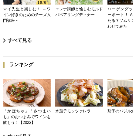
マイ先生と楽しむ！ ～ワ
エレナ講師と愉しむモルド
ハーゲンダッツ
イン好きのためのチーズ入
バペアリングディナー
ーポート！ A
門講座～
たる？ソムリエ
わせてみた
すべて見る
ランキング
「かぼちゃ」「さつまい
水茄子モッツァレラ
茄子のバジル炒
も」のおつまみでワインを
飲もう！【2022】