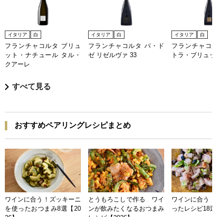
イタリア
白
イタリア
白
イタリア
白
フランチャコルタ ブリュ
フランチャコルタ パ・ド
フランチャコル
ット・ナチュール タル・
ゼ リゼルヴァ 33
トラ・ブリュッ
クアーレ
すべて見る
おすすめペアリングレシピまとめ
ワインに合う！ズッキーニ
とうもろこしで作る ワイ
ワインに合う 
を使ったおつまみ8選【20
ンが飲みたくなるおつまみ
ったレシピ18選【