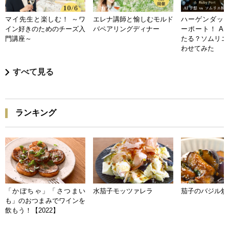
マイ先生と楽しむ！ ～ワ
エレナ講師と愉しむモルド
ハーゲンダッツ
イン好きのためのチーズ入
バペアリングディナー
ーポート！ A
門講座～
たる？ソムリエ
わせてみた
すべて見る
ランキング
「かぼちゃ」「さつまい
水茄子モッツァレラ
茄子のバジル炒
も」のおつまみでワインを
飲もう！【2022】