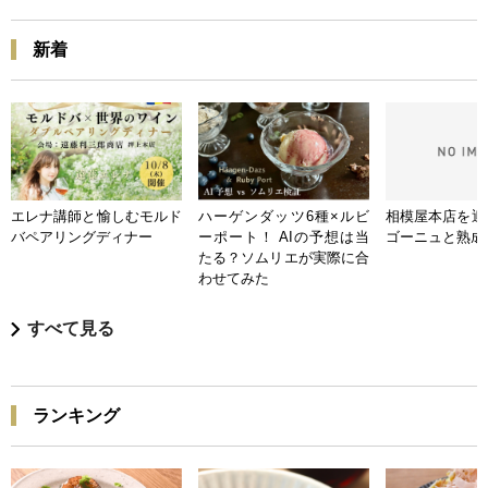
新着
エレナ講師と愉しむモルド
ハーゲンダッツ6種×ルビ
相模屋本店を迎
バペアリングディナー
ーポート！ AIの予想は当
ゴーニュと熟成
たる？ソムリエが実際に合
わせてみた
すべて見る
ランキング