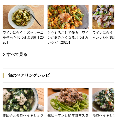
ワインに合う！ズッキーニ
とうもろこしで作る ワイ
ワインに合う 
を使ったおつまみ8選【20
ンが飲みたくなるおつまみ
ったレシピ18選【
26】
レシピ【2026】
すべて見る
旬のペアリングレシピ
豚団子とモロヘイヤとオク
生ピーマンと鯖マヨマスタ
モロヘイヤとア