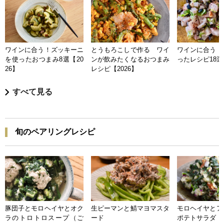
ワインに合う！ズッキーニ
とうもろこしで作る ワイ
ワインに合う 
を使ったおつまみ8選【20
ンが飲みたくなるおつまみ
ったレシピ18選【
26】
レシピ【2026】
すべて見る
旬のペアリングレシピ
豚団子とモロヘイヤとオク
生ピーマンと鯖マヨマスタ
モロヘイヤとア
ラのトロトロスープ（ご
ード
ポテトサラダ