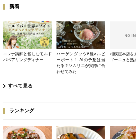
新着
エレナ講師と愉しむモルド
ハーゲンダッツ6種×ルビ
相模屋本店を迎
バペアリングディナー
ーポート！ AIの予想は当
ゴーニュと熟成
たる？ソムリエが実際に合
わせてみた
すべて見る
ランキング