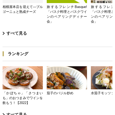
相模屋本店を迎えて―ブル
旅するフレンチBasque!
旅するフレンチB
ゴーニュと熟成チーズ
「バスク料理とバスクワイ
「バスク料理と
ンのペアリングディナー
ンのペアリン
会」
会」
すべて見る
ランキング
「かぼちゃ」「さつまい
茄子のバジル炒め
水茄子モッツァ
も」のおつまみでワインを
飲もう！【2022】
すべて見る