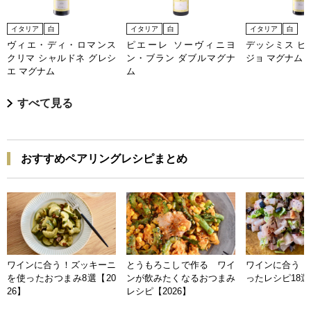
イタリア
白
イタリア
白
イタリア
白
ヴィエ・ディ・ロマンス
ピエーレ ソーヴィニヨ
デッシミス ピ
クリマ シャルドネ グレシ
ン・ブラン ダブルマグナ
ジョ マグナム
エ マグナム
ム
すべて見る
おすすめペアリングレシピまとめ
ワインに合う！ズッキーニ
とうもろこしで作る ワイ
ワインに合う 
を使ったおつまみ8選【20
ンが飲みたくなるおつまみ
ったレシピ18選【
26】
レシピ【2026】