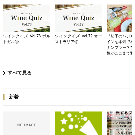
ワインクイズ Vol.73 ポル
ワインクイズ Vol.72 オー
『茄子のバジル
トガル④
ストラリア④
インを本気で検
ナンプラー？ひ
性がここまで変
すべて見る
新着