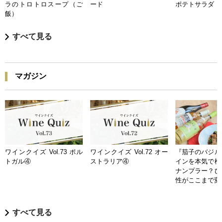
ラのトロトロスープ（ご
ード
ポテトサラダ
飯）
すべて見る
マガジン
ワインクイズ Vol.73 ポル
ワインクイズ Vol.72 オー
『茄子のバジル
トガル④
ストラリア④
インを本気で検
ナンプラー？ひ
性がここまで変
すべて見る