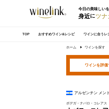
今日の美味しい
に
身近
ツナ
TOP
おすすめワイン&レシピ
ワインに合うレ
ホーム
ワインを探す
ワインを
評価
アルゼンチン メン
ボデガ・ナバロ・コレアス