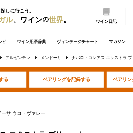
を探しに行こう。
の
ガル
、ワイン
世界
。
ワイン日記
シピ
ワイン用語辞典
ヴィンテージチャート
マガジン
アルゼンチン
メンドーサ
ナバロ・コレアス エクストラ 
する
ペアリングを
記録する
ペアリン
ドーサ ウコ・ヴァレー