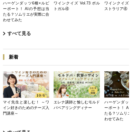
ハーゲンダッツ6種×ルビ
ワインクイズ Vol.73 ポル
ワインクイズ Vo
ーポート！ AIの予想は当
トガル④
ストラリア④
たる？ソムリエが実際に合
わせてみた
すべて見る
新着
マイ先生と楽しむ！ ～ワ
エレナ講師と愉しむモルド
ハーゲンダッツ
イン好きのためのチーズ入
バペアリングディナー
ーポート！ A
門講座～
たる？ソムリエ
わせてみた