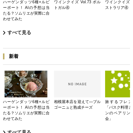
ハーゲンダッツ6種×ルビ
ワインクイズ Vol.73 ポル
ワインクイズ Vo
ーポート！ AIの予想は当
トガル④
ストラリア④
たる？ソムリエが実際に合
わせてみた
すべて見る
新着
ハーゲンダッツ6種×ルビ
相模屋本店を迎えて―ブル
旅するフレンチB
ーポート！ AIの予想は当
ゴーニュと熟成チーズ
「バスク料理と
たる？ソムリエが実際に合
ンのペアリン
わせてみた
会」
すべて見る