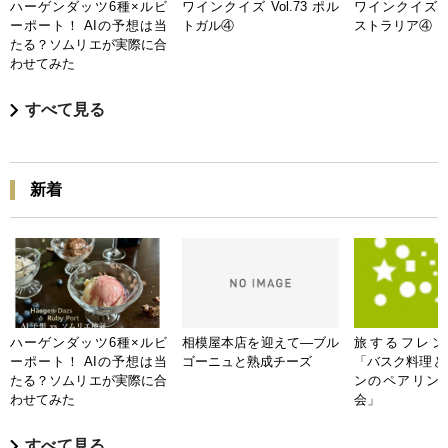
ハーゲンダッツ6種×ルビ
ワインクイズ Vol.73 ポル
ワインクイズ Vo
ーポート！ AIの予想は当
トガル④
ストラリア④
たる？ソムリエが実際に合
わせてみた
すべて見る
新着
ハーゲンダッツ6種×ルビ
相模屋本店を迎えて―ブル
旅するフレンチB
ーポート！ AIの予想は当
ゴーニュと熟成チーズ
「バスク料理と
たる？ソムリエが実際に合
ンのペアリン
わせてみた
会」
すべて見る